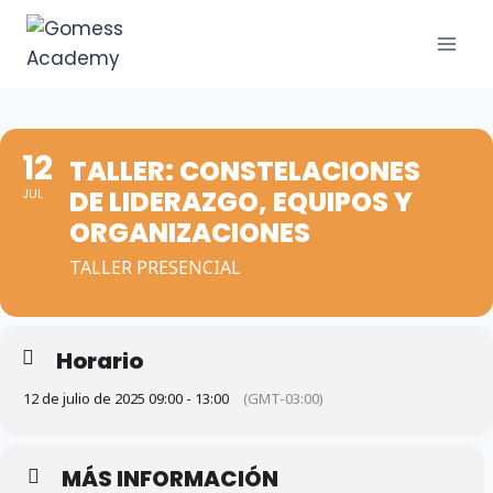
Saltar
al
contenido
12
TALLER: CONSTELACIONES
DE LIDERAZGO, EQUIPOS Y
JUL
ORGANIZACIONES
TALLER PRESENCIAL
Horario
12 de julio de 2025 09:00 - 13:00
(GMT-03:00)
MÁS INFORMACIÓN